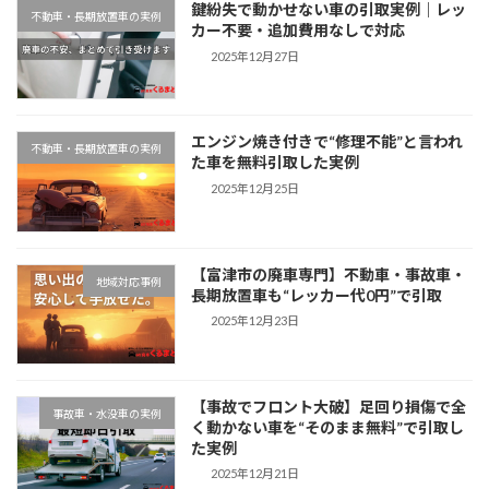
鍵紛失で動かせない車の引取実例｜レッ
不動車・長期放置車の実例
カー不要・追加費用なしで対応
2025年12月27日
エンジン焼き付きで“修理不能”と言われ
不動車・長期放置車の実例
た車を無料引取した実例
2025年12月25日
【富津市の廃車専門】不動車・事故車・
地域対応事例
長期放置車も“レッカー代0円”で引取
2025年12月23日
【事故でフロント大破】足回り損傷で全
事故車・水没車の実例
く動かない車を“そのまま無料”で引取し
た実例
2025年12月21日