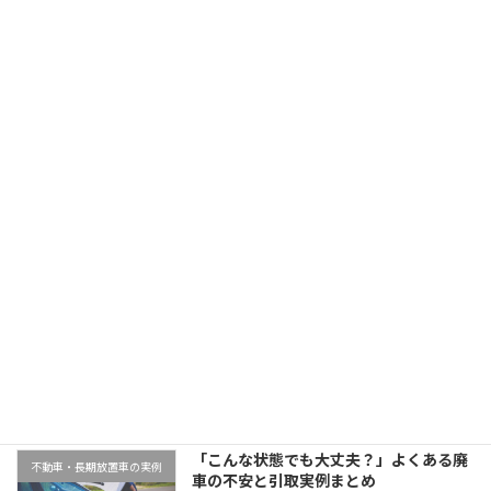
「こんな状態でも大丈夫？」よくある廃車の不安と引取実例まとめ
2026年1月6日
最近の投稿
千葉県木更津市での廃車引取実例｜動か
地域対応事例
ない車もそのまま無料対応
2026年1月9日
「こんな状態でも大丈夫？」よくある廃
不動車・長期放置車の実例
車の不安と引取実例まとめ