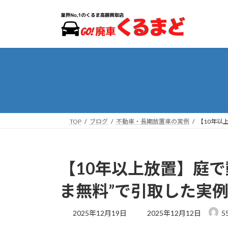
コ
ナ
ン
ビ
テ
ゲ
ン
ー
ツ
シ
へ
ョ
ス
ン
キ
に
ッ
移
プ
動
TOP
ブログ
不動車・長期放置車の実例
【10年以
【10年以上放置】庭で
ま無料”で引取した実
最
2025年12月19日
2025年12月12日
5
終