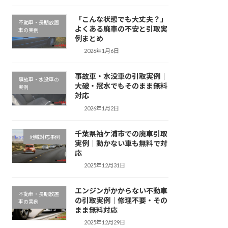
「こんな状態でも大丈夫？」
不動車・長期放置
よくある廃車の不安と引取実
車の実例
例まとめ
2026年1月6日
事故車・水没車の引取実例｜
事故車・水没車の
大破・冠水でもそのまま無料
実例
対応
2026年1月2日
千葉県袖ケ浦市での廃車引取
地域対応事例
実例｜動かない車も無料で対
応
2025年12月31日
エンジンがかからない不動車
不動車・長期放置
の引取実例｜修理不要・その
車の実例
まま無料対応
2025年12月29日