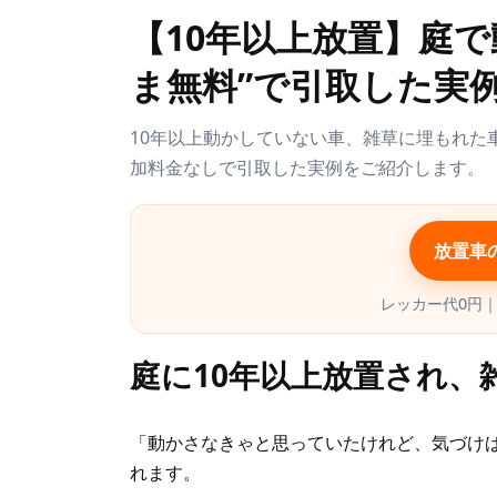
更
【10年以上放置】庭
新
日
ま無料”で引取した実例
時
:
10年以上動かしていない車、雑草に埋もれた
加料金なしで引取した実例をご紹介します。
放置車
レッカー代0円
庭に10年以上放置され、
「動かさなきゃと思っていたけれど、気づけば
れます。