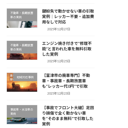
鍵紛失で動かせない車の引取
不動車・長期放置
実例｜レッカー不要・追加費
車の実例
用なしで対応
2025年12月27日
エンジン焼き付きで“修理不
不動車・長期放置
能”と言われた車を無料引取
車の実例
した実例
2025年12月25日
【富津市の廃車専門】不動
地域対応事例
車・事故車・長期放置車
も“レッカー代0円”で引取
2025年12月23日
【事故でフロント大破】足回
事故車・水没車の
り損傷で全く動かない車
実例
を“そのまま無料”で引取した
実例