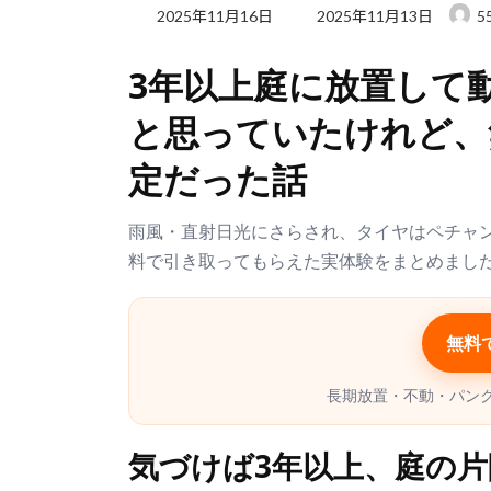
最
2025年11月16日
2025年11月13日
5
終
更
3年以上庭に放置して
新
日
と思っていたけれど、
時
:
定だった話
雨風・直射日光にさらされ、タイヤはペチャン
料で引き取ってもらえた実体験をまとめまし
無料
長期放置・不動・パンク
気づけば3年以上、庭の