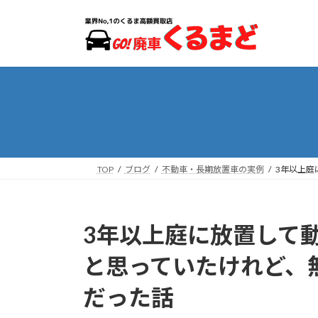
コ
ナ
ン
ビ
テ
ゲ
ン
ー
ツ
シ
へ
ョ
ス
ン
キ
に
ッ
移
プ
動
TOP
ブログ
不動車・長期放置車の実例
3年以上庭
3年以上庭に放置して
と思っていたけれど、
だった話