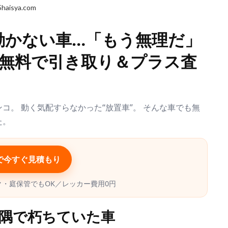
5haisya.com
動かない車…「もう無理だ」
無料で引き取り＆プラス査
コ。 動く気配すらなかった“放置車”。 そんな車でも無
た。
で今すぐ見積もり
・庭保管でもOK／レッカー費用0円
片隅で朽ちていた車