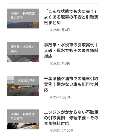
「こんな状態でも大丈夫？」
不動車・長期放置
よくある廃車の不安と引取実
車の実例
例まとめ
2026年1月6日
事故車・水没車の引取実例｜
事故車・水没車の
大破・冠水でもそのまま無料
実例
対応
2026年1月2日
千葉県袖ケ浦市での廃車引取
地域対応事例
実例｜動かない車も無料で対
応
2025年12月31日
エンジンがかからない不動車
不動車・長期放置
の引取実例｜修理不要・その
車の実例
まま無料対応
2025年12月29日