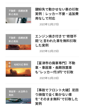
鍵紛失で動かせない車の引取
不動車・長期放置
実例｜レッカー不要・追加費
車の実例
用なしで対応
2025年12月27日
エンジン焼き付きで“修理不
不動車・長期放置
能”と言われた車を無料引取
車の実例
した実例
2025年12月25日
【富津市の廃車専門】不動
地域対応事例
車・事故車・長期放置車
も“レッカー代0円”で引取
2025年12月23日
【事故でフロント大破】足回
事故車・水没車の
り損傷で全く動かない車
実例
を“そのまま無料”で引取した
実例