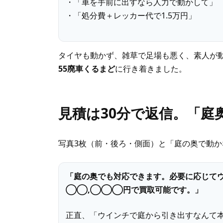
・「車を手前に出すなら人力で動かして」
・「処分費＋レッカー代で1.5万円」
タイヤも動かず、雑草で足場も悪く、素人が動
55廃車くるまど
に行き着きました。
見積は30分で返信。「庭
写真3枚（前・後ろ・側面）と「庭の奥で動か
「庭の奥でも対応できます。必要に応じてウ
◯◯,◯◯◯円で買取可能です。」
正直、「ウインチで庭から引き出すなんて