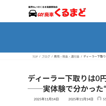
コ
ナ
ン
ビ
テ
ゲ
ン
ー
ツ
シ
へ
ョ
ス
ン
キ
に
ッ
移
プ
動
TOP
ブログ
費用・税金・還付金
ディーラー下取り
ディーラー下取りは0
──実体験で分かった“
最
2025年11月14日
2025年11月14日
5
終