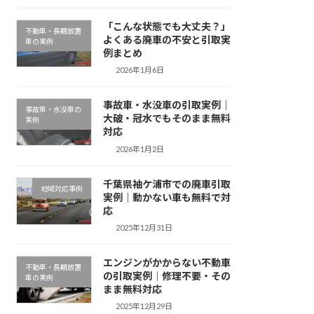
「こんな状態でも大丈夫？」
不動車・長期放置
よくある廃車の不安と引取実
車の実例
例まとめ
2026年1月6日
事故車・水没車の引取実例｜
事故車・水没車の
大破・冠水でもそのまま無料
実例
対応
2026年1月2日
千葉県袖ケ浦市での廃車引取
地域対応事例
実例｜動かない車も無料で対
応
2025年12月31日
エンジンがかからない不動車
不動車・長期放置
の引取実例｜修理不要・その
車の実例
まま無料対応
2025年12月29日