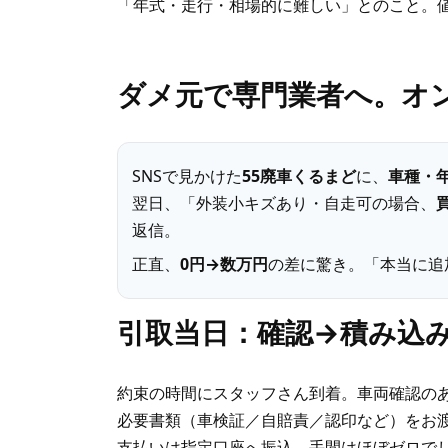
「年式・走行・相場的に難しい」とのこと。
ダメ元で専門業者へ。オン
SNSで見かけた
55廃車くるまど
に、
車種・
翌日、「外装小キズあり・自走可の場合、
返信。
正直、
0円→数万円
の差に驚き。「本当に追
引取当日：確認→積み込み
約束の時間にスタッフさん到着。車両確認の
必要書類（車検証／自賠責／認印など）をお
支払いは指定口座へ振込。手間はほぼゼロで