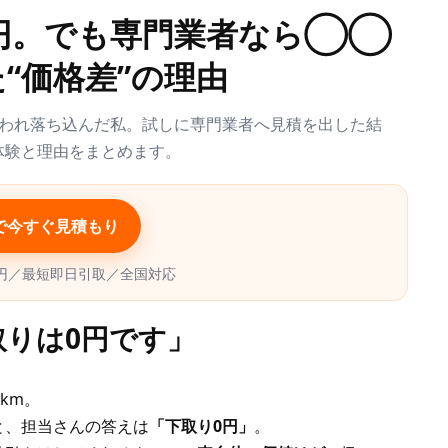
円。でも専門業者なら◯◯
“価格差”の理由
言われ落ち込んだ私。試しに専門業者へ見積を出した結
体験と理由をまとめます。
で今すぐ見積もり
円／最短即日引取／全国対応
取りは0円です」
km。
と、担当さんの答えは
「下取り0円」
。