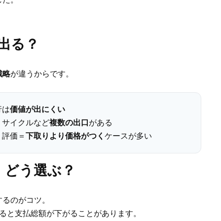
が出る？
戦略
が違うからです。
行は
価値が出にくい
リサイクルなど
複数の出口
がある
く評価＝
下取りより価格がつく
ケースが多い
、どう選ぶ？
するのがコツ。
ると支払総額が下がることがあります。