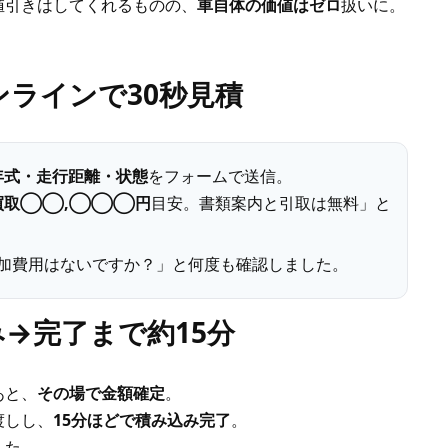
値引きはしてくれるものの、
車自体の価値はゼロ
扱いに。
ラインで30秒見積
年式・走行距離・状態
をフォームで送信。
買取◯◯,◯◯◯円
目安。書類案内と引取は無料」と
加費用はないですか？」と何度も確認しました。
→完了まで約15分
あと、
その場で金額確定
。
渡しし、
15分ほどで積み込み完了
。
した。