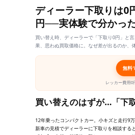
更
ディーラー下取りは0
新
日
円──実体験で分かった
時
:
買い替え時、ディーラーで「下取り0円」と
果、思わぬ買取価格に。なぜ差が出るのか、
無料
レッカー費用0
買い替えのはずが…「下
12年乗ったコンパクトカー。小キズと走行9万
新車の見積でディーラーに下取りを相談する