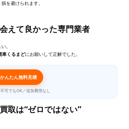
、損を避けられます。
出会えて良かった専門業者
しい。
5廃車くるまど
にお願いして正解でした。
でかんたん無料見積
不可でもOK／追加費用なし
買取は“ゼロではない”