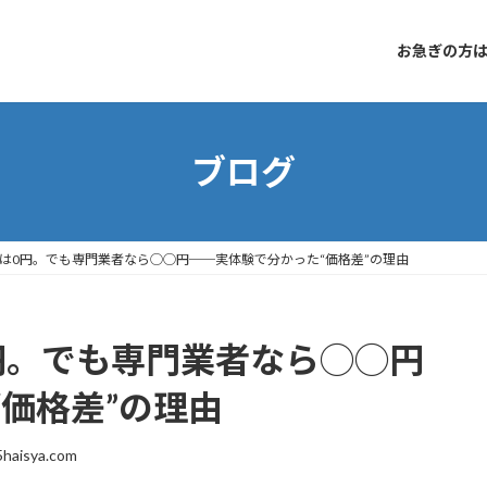
お急ぎの方はコ
ブログ
は0円。でも専門業者なら◯◯円──実体験で分かった“価格差”の理由
円。でも専門業者なら◯◯円
価格差”の理由
5haisya.com