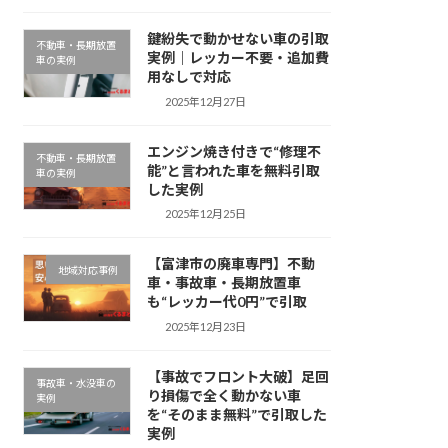
鍵紛失で動かせない車の引取
不動車・長期放置
実例｜レッカー不要・追加費
車の実例
用なしで対応
2025年12月27日
エンジン焼き付きで“修理不
不動車・長期放置
能”と言われた車を無料引取
車の実例
した実例
2025年12月25日
【富津市の廃車専門】不動
地域対応事例
車・事故車・長期放置車
も“レッカー代0円”で引取
2025年12月23日
【事故でフロント大破】足回
事故車・水没車の
り損傷で全く動かない車
実例
を“そのまま無料”で引取した
実例