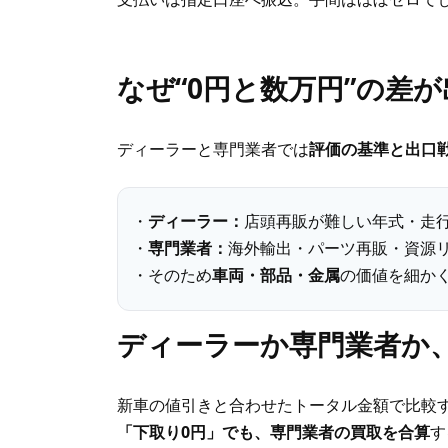
なぜ“0円と数万円”の差
ディーラーと専門業者では
評価の基準と出口
・
ディーラー：
店頭再販が難しい年式・走
・
専門業者：
海外輸出・パーツ再販・資源
・そのため
車両・部品・金属
の価値を細か
ディーラーか専門業者か
新車の値引きと合わせたトータル金額で比較
「下取り0円」でも、専門業者の買取を合算
す