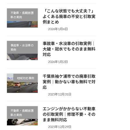
「こんな状態でも大丈夫？」
不動車・長期放置
よくある廃車の不安と引取実
車の実例
例まとめ
2026年1月6日
事故車・水没車の引取実例｜
事故車・水没車の
大破・冠水でもそのまま無料
実例
対応
2026年1月2日
千葉県袖ケ浦市での廃車引取
地域対応事例
実例｜動かない車も無料で対
応
2025年12月31日
エンジンがかからない不動車
不動車・長期放置
の引取実例｜修理不要・その
車の実例
まま無料対応
2025年12月29日