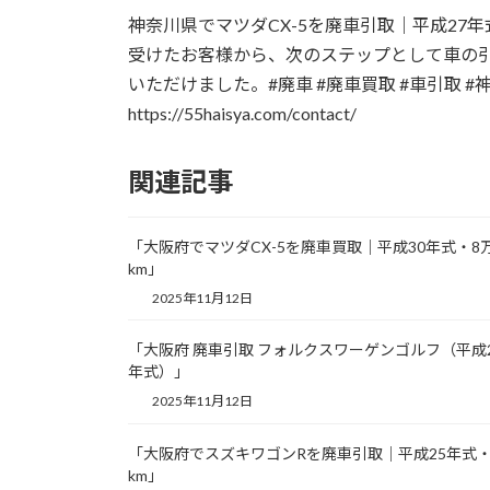
更
神奈川県でマツダCX-5を廃車引取｜平成27
新
日
受けたお客様から、次のステップとして車の
時
いただけました。#廃車 #廃車買取 #車引取 
:
https://55haisya.com/contact/
関連記事
「大阪府でマツダCX-5を廃車買取｜平成30年式・8
km」
2025年11月12日
「大阪府 廃車引取 フォルクスワーゲンゴルフ（平成
年式）」
2025年11月12日
「大阪府でスズキワゴンRを廃車引取｜平成25年式・
km」