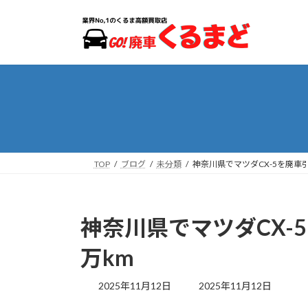
コ
ナ
ン
ビ
テ
ゲ
ン
ー
ツ
シ
へ
ョ
ス
ン
キ
に
ッ
移
プ
動
TOP
ブログ
未分類
神奈川県でマツダCX-5を廃車
神奈川県でマツダCX-
万km
最
2025年11月12日
2025年11月12日
終