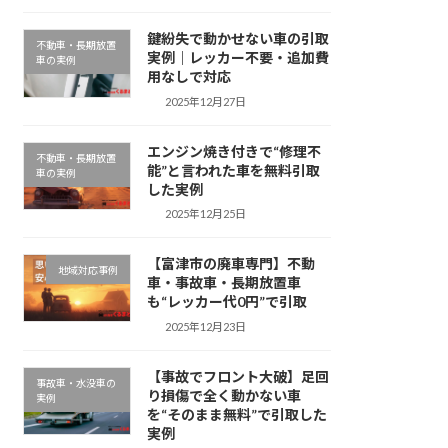
鍵紛失で動かせない車の引取
不動車・長期放置
実例｜レッカー不要・追加費
車の実例
用なしで対応
2025年12月27日
エンジン焼き付きで“修理不
不動車・長期放置
能”と言われた車を無料引取
車の実例
した実例
2025年12月25日
【富津市の廃車専門】不動
地域対応事例
車・事故車・長期放置車
も“レッカー代0円”で引取
2025年12月23日
【事故でフロント大破】足回
事故車・水没車の
り損傷で全く動かない車
実例
を“そのまま無料”で引取した
実例