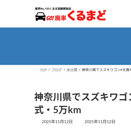
コ
ナ
ン
ビ
テ
ゲ
ン
ー
ツ
シ
へ
ョ
ス
ン
キ
に
ッ
移
プ
動
TOP
ブログ
未分類
神奈川県でスズキワゴンRを廃車
神奈川県でスズキワゴ
式・5万km
最
2025年11月12日
2025年11月12日
終