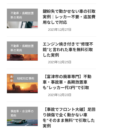
鍵紛失で動かせない車の引取
不動車・長期放置
実例｜レッカー不要・追加費
車の実例
用なしで対応
2025年12月27日
エンジン焼き付きで“修理不
不動車・長期放置
能”と言われた車を無料引取
車の実例
した実例
2025年12月25日
【富津市の廃車専門】不動
地域対応事例
車・事故車・長期放置車
も“レッカー代0円”で引取
2025年12月23日
【事故でフロント大破】足回
事故車・水没車の
り損傷で全く動かない車
実例
を“そのまま無料”で引取した
実例