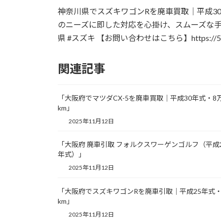
更
神奈川県でスズキワゴンRを廃車買取｜平成30
新
日
のニーズに即した対応を心掛け、スムーズな手続き
時
県 #スズキ 【お問い合わせはこちら】https://55hais
:
関連記事
「大阪府でマツダCX-5を廃車買取｜平成30年式・8
km」
2025年11月12日
「大阪府 廃車引取 フォルクスワーゲンゴルフ（平成
年式）」
2025年11月12日
「大阪府でスズキワゴンRを廃車引取｜平成25年式・
km」
2025年11月12日