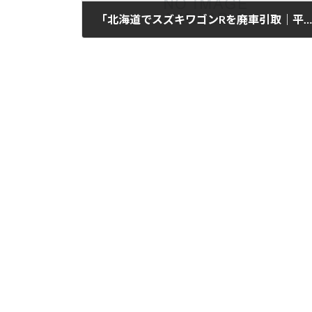
「北海道でスズキワゴンRを廃車引取｜平成20年式・8万km」
2025年11月12日