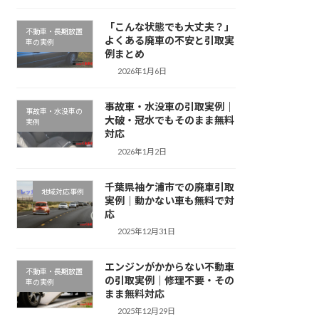
「こんな状態でも大丈夫？」
不動車・長期放置
よくある廃車の不安と引取実
車の実例
例まとめ
2026年1月6日
事故車・水没車の引取実例｜
事故車・水没車の
大破・冠水でもそのまま無料
実例
対応
2026年1月2日
千葉県袖ケ浦市での廃車引取
地域対応事例
実例｜動かない車も無料で対
応
2025年12月31日
エンジンがかからない不動車
不動車・長期放置
の引取実例｜修理不要・その
車の実例
まま無料対応
2025年12月29日