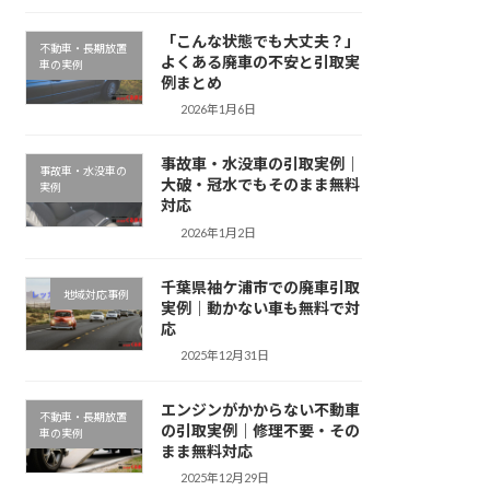
「こんな状態でも大丈夫？」
不動車・長期放置
よくある廃車の不安と引取実
車の実例
例まとめ
2026年1月6日
事故車・水没車の引取実例｜
事故車・水没車の
大破・冠水でもそのまま無料
実例
対応
2026年1月2日
千葉県袖ケ浦市での廃車引取
地域対応事例
実例｜動かない車も無料で対
応
2025年12月31日
エンジンがかからない不動車
不動車・長期放置
の引取実例｜修理不要・その
車の実例
まま無料対応
2025年12月29日