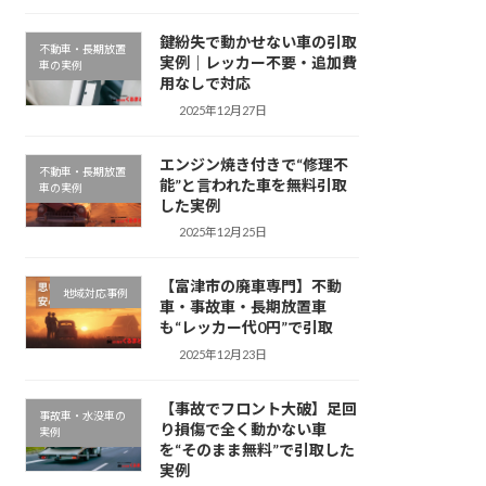
鍵紛失で動かせない車の引取
不動車・長期放置
実例｜レッカー不要・追加費
車の実例
用なしで対応
2025年12月27日
エンジン焼き付きで“修理不
不動車・長期放置
能”と言われた車を無料引取
車の実例
した実例
2025年12月25日
【富津市の廃車専門】不動
地域対応事例
車・事故車・長期放置車
も“レッカー代0円”で引取
2025年12月23日
【事故でフロント大破】足回
事故車・水没車の
り損傷で全く動かない車
実例
を“そのまま無料”で引取した
実例