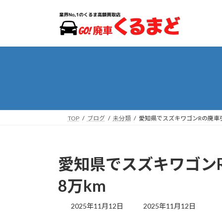
コ
ナ
ン
ビ
テ
ゲ
ン
ー
ツ
シ
へ
ョ
ス
ン
キ
に
ッ
移
プ
動
TOP
ブログ
未分類
愛知県でスズキワゴンRの廃車引
愛知県でスズキワゴン
8万km
最
2025年11月12日
2025年11月12日
終