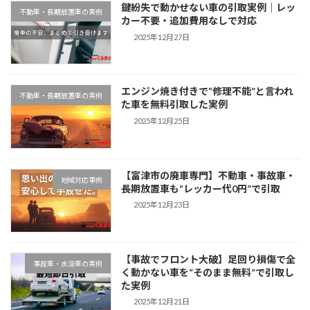
鍵紛失で動かせない車の引取実例｜レッ
不動車・長期放置車の実例
カー不要・追加費用なしで対応
2025年12月27日
エンジン焼き付きで“修理不能”と言われ
不動車・長期放置車の実例
た車を無料引取した実例
2025年12月25日
【富津市の廃車専門】不動車・事故車・
地域対応事例
長期放置車も“レッカー代0円”で引取
2025年12月23日
【事故でフロント大破】足回り損傷で全
事故車・水没車の実例
く動かない車を“そのまま無料”で引取し
た実例
2025年12月21日