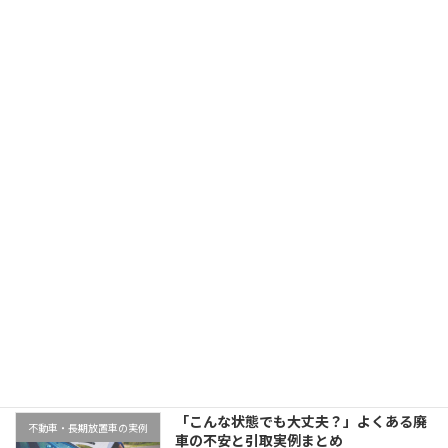
大阪府でスズキワゴンRを廃車買取｜平成23年式・8万km
2025年11月12日
最近の投稿
千葉県木更津市での廃車引取実例｜動か
地域対応事例
ない車もそのまま無料対応
2026年1月9日
「こんな状態でも大丈夫？」よくある廃
不動車・長期放置車の実例
車の不安と引取実例まとめ