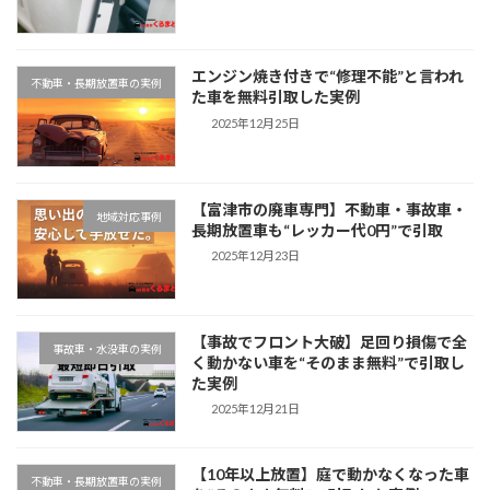
エンジン焼き付きで“修理不能”と言われ
不動車・長期放置車の実例
た車を無料引取した実例
2025年12月25日
【富津市の廃車専門】不動車・事故車・
地域対応事例
長期放置車も“レッカー代0円”で引取
2025年12月23日
【事故でフロント大破】足回り損傷で全
事故車・水没車の実例
く動かない車を“そのまま無料”で引取し
た実例
2025年12月21日
【10年以上放置】庭で動かなくなった車
不動車・長期放置車の実例