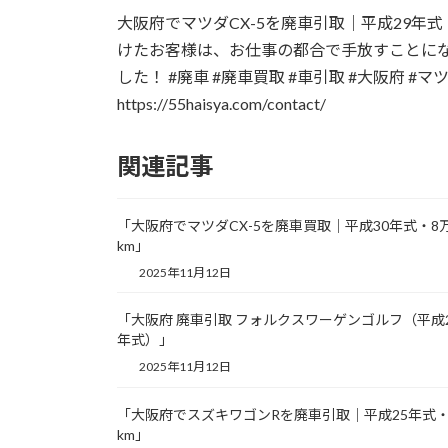
更
大阪府でマツダCX-5を廃車引取｜平成29年
新
日
けたお客様は、お仕事の都合で手放すことに
時
した！ #廃車 #廃車買取 #車引取 #大阪府 
:
https://55haisya.com/contact/
関連記事
「大阪府でマツダCX-5を廃車買取｜平成30年式・8
km」
2025年11月12日
「大阪府 廃車引取 フォルクスワーゲンゴルフ（平成
年式）」
2025年11月12日
「大阪府でスズキワゴンRを廃車引取｜平成25年式・
km」