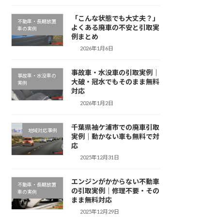
「こんな状態でも大丈夫？」
不動車・長期放置
よくある廃車の不安と引取実
車の実例
例まとめ
2026年1月6日
事故車・水没車の引取実例｜
事故車・水没車の
大破・冠水でもそのまま無料
実例
対応
2026年1月2日
千葉県袖ケ浦市での廃車引取
地域対応事例
実例｜動かない車も無料で対
応
2025年12月31日
エンジンがかからない不動車
不動車・長期放置
の引取実例｜修理不要・その
車の実例
まま無料対応
2025年12月29日