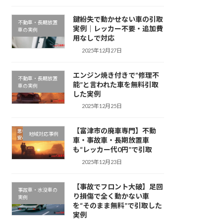
鍵紛失で動かせない車の引取
不動車・長期放置
実例｜レッカー不要・追加費
車の実例
用なしで対応
2025年12月27日
エンジン焼き付きで“修理不
不動車・長期放置
能”と言われた車を無料引取
車の実例
した実例
2025年12月25日
【富津市の廃車専門】不動
地域対応事例
車・事故車・長期放置車
も“レッカー代0円”で引取
2025年12月23日
【事故でフロント大破】足回
事故車・水没車の
り損傷で全く動かない車
実例
を“そのまま無料”で引取した
実例