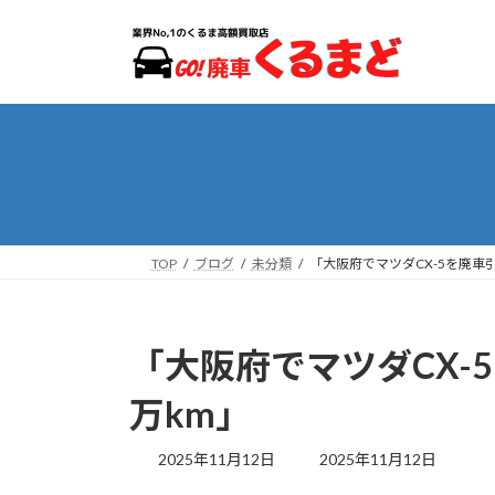
コ
ナ
ン
ビ
テ
ゲ
ン
ー
ツ
シ
へ
ョ
ス
ン
キ
に
ッ
移
プ
動
TOP
ブログ
未分類
「大阪府でマツダCX-5を廃車
「大阪府でマツダCX-
万km」
最
2025年11月12日
2025年11月12日
終