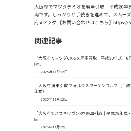
更
大阪府でマツダデミオを廃車引取｜平成28年
新
日
両です。しっかりと手続きを進めて、スムーズに引
時
府 #マツダ 【お問い合わせはこちら】https://55hais
:
関連記事
「大阪府でマツダCX-5を廃車買取｜平成30年式・8
km」
2025年11月12日
「大阪府 廃車引取 フォルクスワーゲンゴルフ（平成
年式）」
2025年11月12日
「大阪府でスズキワゴンRを廃車引取｜平成25年式・
km」
2025年11月12日