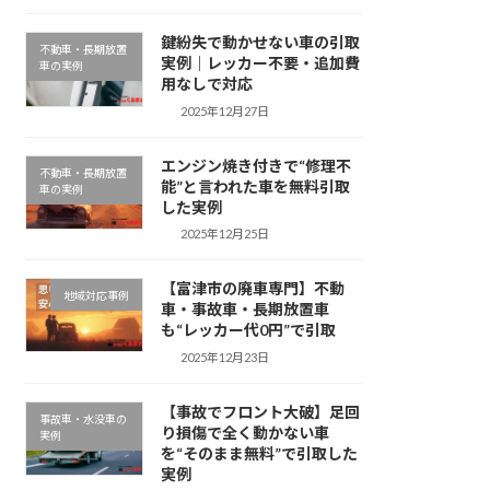
鍵紛失で動かせない車の引取
不動車・長期放置
実例｜レッカー不要・追加費
車の実例
用なしで対応
2025年12月27日
エンジン焼き付きで“修理不
不動車・長期放置
能”と言われた車を無料引取
車の実例
した実例
2025年12月25日
【富津市の廃車専門】不動
地域対応事例
車・事故車・長期放置車
も“レッカー代0円”で引取
2025年12月23日
【事故でフロント大破】足回
事故車・水没車の
り損傷で全く動かない車
実例
を“そのまま無料”で引取した
実例