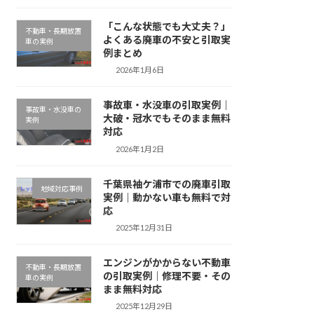
「こんな状態でも大丈夫？」
不動車・長期放置
よくある廃車の不安と引取実
車の実例
例まとめ
2026年1月6日
事故車・水没車の引取実例｜
事故車・水没車の
大破・冠水でもそのまま無料
実例
対応
2026年1月2日
千葉県袖ケ浦市での廃車引取
地域対応事例
実例｜動かない車も無料で対
応
2025年12月31日
エンジンがかからない不動車
不動車・長期放置
の引取実例｜修理不要・その
車の実例
まま無料対応
2025年12月29日