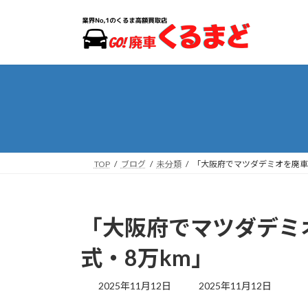
コ
ナ
ン
ビ
テ
ゲ
ン
ー
ツ
シ
へ
ョ
ス
ン
キ
に
ッ
移
プ
動
TOP
ブログ
未分類
「大阪府でマツダデミオを廃車
「大阪府でマツダデミ
式・8万km」
最
2025年11月12日
2025年11月12日
終