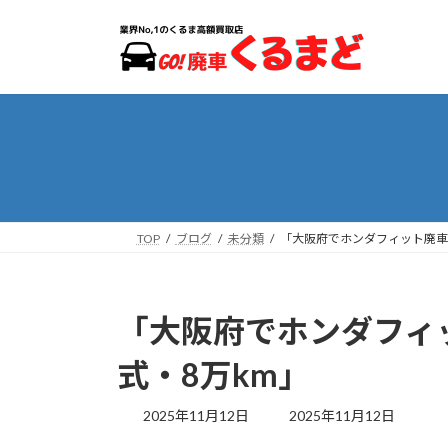
コ
ナ
ン
ビ
テ
ゲ
ン
ー
ツ
シ
へ
ョ
ス
ン
キ
に
ッ
移
プ
動
TOP
ブログ
未分類
「大阪府でホンダフィット廃車
「大阪府でホンダフィ
式・8万km」
最
2025年11月12日
2025年11月12日
終