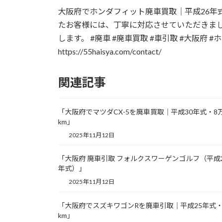
更
大阪府でホンダフィット廃車買取｜平成26年
新
日
たお客様には、丁寧に対応させていただきま
時
します。 #廃車 #廃車買取 #車引取 #大阪府
:
https://55haisya.com/contact/
関連記事
「大阪府でマツダCX-5を廃車買取｜平成30年式・8
km」
2025年11月12日
「大阪府 廃車引取 フォルクスワーゲンゴルフ（平成
年式）」
2025年11月12日
「大阪府でスズキワゴンRを廃車引取｜平成25年式・
km」