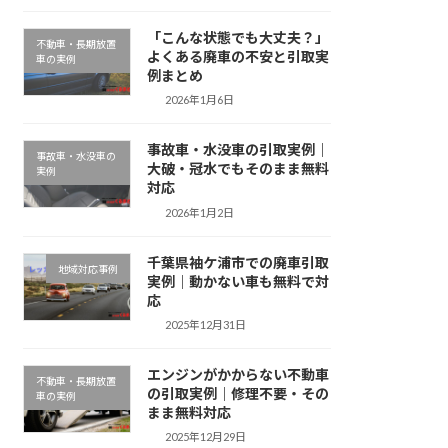
「こんな状態でも大丈夫？」
不動車・長期放置
よくある廃車の不安と引取実
車の実例
例まとめ
2026年1月6日
事故車・水没車の引取実例｜
事故車・水没車の
大破・冠水でもそのまま無料
実例
対応
2026年1月2日
千葉県袖ケ浦市での廃車引取
地域対応事例
実例｜動かない車も無料で対
応
2025年12月31日
エンジンがかからない不動車
不動車・長期放置
の引取実例｜修理不要・その
車の実例
まま無料対応
2025年12月29日