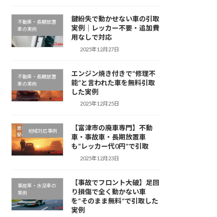
鍵紛失で動かせない車の引取
不動車・長期放置
実例｜レッカー不要・追加費
車の実例
用なしで対応
2025年12月27日
エンジン焼き付きで“修理不
不動車・長期放置
能”と言われた車を無料引取
車の実例
した実例
2025年12月25日
【富津市の廃車専門】不動
地域対応事例
車・事故車・長期放置車
も“レッカー代0円”で引取
2025年12月23日
【事故でフロント大破】足回
事故車・水没車の
り損傷で全く動かない車
実例
を“そのまま無料”で引取した
実例