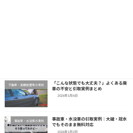
大阪府でマツダCX-5を引取買取｜平成27年式・走行8万km
2025年11月12日
最近の投稿
千葉県木更津市での廃車引取実例｜動か
地域対応事例
ない車もそのまま無料対応
2026年1月9日
「こんな状態でも大丈夫？」よくある廃
不動車・長期放置車の実例
車の不安と引取実例まとめ
2026年1月6日
事故車・水没車の引取実例｜大破・冠水
事故車・水没車の実例
でもそのまま無料対応
2026年1月2日