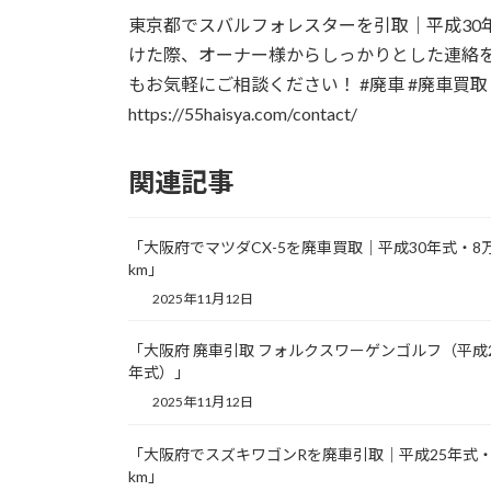
更
東京都でスバルフォレスターを引取｜平成30
新
日
けた際、オーナー様からしっかりとした連絡
時
もお気軽にご相談ください！ #廃車 #廃車買取 
:
https://55haisya.com/contact/
関連記事
「大阪府でマツダCX-5を廃車買取｜平成30年式・8
km」
2025年11月12日
「大阪府 廃車引取 フォルクスワーゲンゴルフ（平成
年式）」
2025年11月12日
「大阪府でスズキワゴンRを廃車引取｜平成25年式・
km」