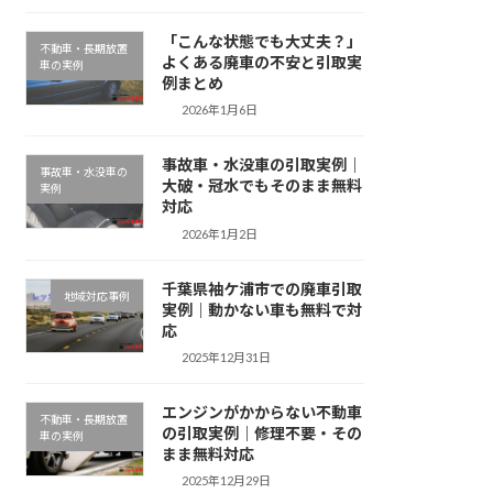
「こんな状態でも大丈夫？」
不動車・長期放置
よくある廃車の不安と引取実
車の実例
例まとめ
2026年1月6日
事故車・水没車の引取実例｜
事故車・水没車の
大破・冠水でもそのまま無料
実例
対応
2026年1月2日
千葉県袖ケ浦市での廃車引取
地域対応事例
実例｜動かない車も無料で対
応
2025年12月31日
エンジンがかからない不動車
不動車・長期放置
の引取実例｜修理不要・その
車の実例
まま無料対応
2025年12月29日