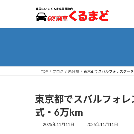
コ
ナ
ン
ビ
テ
ゲ
ン
ー
ツ
シ
へ
ョ
ス
ン
キ
に
ッ
移
プ
動
TOP
ブログ
未分類
東京都でスバルフォレスターを
東京都でスバルフォレ
式・6万km
最
2025年11月11日
2025年11月11日
終