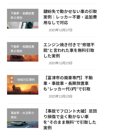
鍵紛失で動かせない車の引取
不動車・長期放置
実例｜レッカー不要・追加費
車の実例
用なしで対応
2025年12月27日
エンジン焼き付きで“修理不
不動車・長期放置
能”と言われた車を無料引取
車の実例
した実例
2025年12月25日
【富津市の廃車専門】不動
地域対応事例
車・事故車・長期放置車
も“レッカー代0円”で引取
2025年12月23日
【事故でフロント大破】足回
事故車・水没車の
り損傷で全く動かない車
実例
を“そのまま無料”で引取した
実例