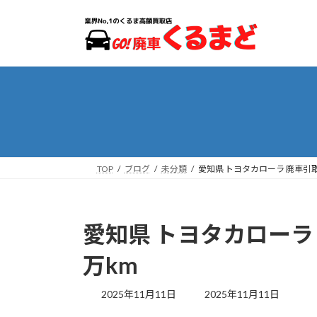
コ
ナ
ン
ビ
テ
ゲ
ン
ー
ツ
シ
へ
ョ
ス
ン
キ
に
ッ
移
プ
動
TOP
ブログ
未分類
愛知県 トヨタカローラ 廃車引取
愛知県 トヨタカローラ
万km
最
2025年11月11日
2025年11月11日
終