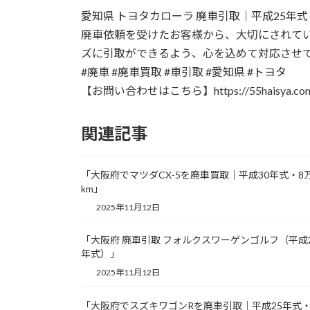
更
愛知県 トヨタカローラ 廃車引取｜平成25年式
新
日
廃車依頼を受けたお客様から、大切にされて
時
ズに引取ができるよう、心を込めて対応させ
:
#廃車 #廃車買取 #車引取 #愛知県 #トヨタ
【お問い合わせはこちら】https://55haisya.com/
関連記事
「大阪府でマツダCX-5を廃車買取｜平成30年式・8
km」
2025年11月12日
「大阪府 廃車引取 フォルクスワーゲンゴルフ（平成
年式）」
2025年11月12日
「大阪府でスズキワゴンRを廃車引取｜平成25年式・