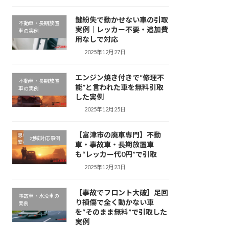
鍵紛失で動かせない車の引取
不動車・長期放置
実例｜レッカー不要・追加費
車の実例
用なしで対応
2025年12月27日
エンジン焼き付きで“修理不
不動車・長期放置
能”と言われた車を無料引取
車の実例
した実例
2025年12月25日
【富津市の廃車専門】不動
地域対応事例
車・事故車・長期放置車
も“レッカー代0円”で引取
2025年12月23日
【事故でフロント大破】足回
事故車・水没車の
り損傷で全く動かない車
実例
を“そのまま無料”で引取した
実例