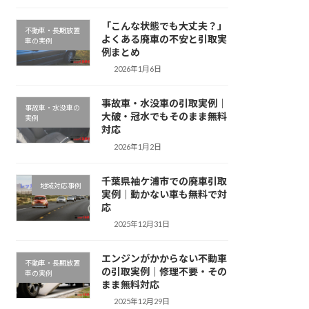
「こんな状態でも大丈夫？」
不動車・長期放置
よくある廃車の不安と引取実
車の実例
例まとめ
2026年1月6日
事故車・水没車の引取実例｜
事故車・水没車の
大破・冠水でもそのまま無料
実例
対応
2026年1月2日
千葉県袖ケ浦市での廃車引取
地域対応事例
実例｜動かない車も無料で対
応
2025年12月31日
エンジンがかからない不動車
不動車・長期放置
の引取実例｜修理不要・その
車の実例
まま無料対応
2025年12月29日