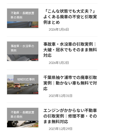
「こんな状態でも大丈夫？」
不動車・長期放置
よくある廃車の不安と引取実
車の実例
例まとめ
2026年1月6日
事故車・水没車の引取実例｜
事故車・水没車の
大破・冠水でもそのまま無料
実例
対応
2026年1月2日
千葉県袖ケ浦市での廃車引取
地域対応事例
実例｜動かない車も無料で対
応
2025年12月31日
エンジンがかからない不動車
不動車・長期放置
の引取実例｜修理不要・その
車の実例
まま無料対応
2025年12月29日