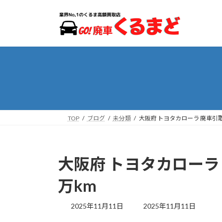
コ
ナ
ン
ビ
テ
ゲ
ン
ー
ツ
シ
へ
ョ
ス
ン
キ
に
ッ
移
プ
動
TOP
ブログ
未分類
大阪府 トヨタカローラ 廃車引取
大阪府 トヨタカローラ
万km
最
2025年11月11日
2025年11月11日
終