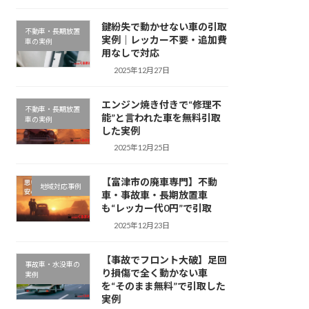
鍵紛失で動かせない車の引取
不動車・長期放置
実例｜レッカー不要・追加費
車の実例
用なしで対応
2025年12月27日
エンジン焼き付きで“修理不
不動車・長期放置
能”と言われた車を無料引取
車の実例
した実例
2025年12月25日
【富津市の廃車専門】不動
地域対応事例
車・事故車・長期放置車
も“レッカー代0円”で引取
2025年12月23日
【事故でフロント大破】足回
事故車・水没車の
り損傷で全く動かない車
実例
を“そのまま無料”で引取した
実例