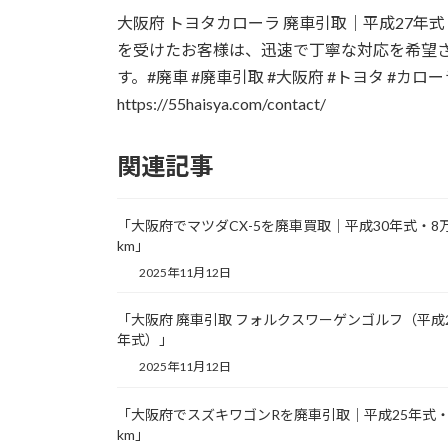
更
大阪府 トヨタカローラ 廃車引取｜平成27年
新
日
を受けたお客様は、迅速で丁寧な対応を希望
時
す。#廃車 #廃車引取 #大阪府 #トヨタ #カ
:
https://55haisya.com/contact/
関連記事
「大阪府でマツダCX-5を廃車買取｜平成30年式・8
km」
2025年11月12日
「大阪府 廃車引取 フォルクスワーゲンゴルフ（平成
年式）」
2025年11月12日
「大阪府でスズキワゴンRを廃車引取｜平成25年式・
km」