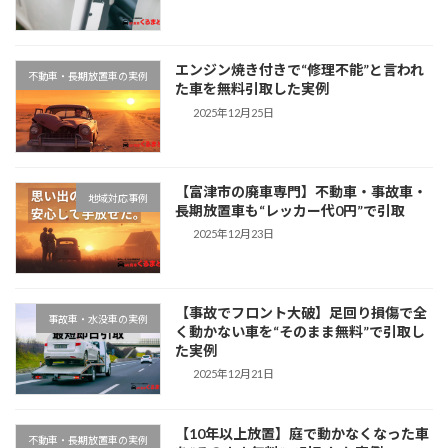
エンジン焼き付きで“修理不能”と言われ
不動車・長期放置車の実例
た車を無料引取した実例
2025年12月25日
【富津市の廃車専門】不動車・事故車・
地域対応事例
長期放置車も“レッカー代0円”で引取
2025年12月23日
【事故でフロント大破】足回り損傷で全
事故車・水没車の実例
く動かない車を“そのまま無料”で引取し
た実例
2025年12月21日
【10年以上放置】庭で動かなくなった車
不動車・長期放置車の実例