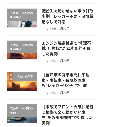
鍵紛失で動かせない車の引取
不動車・長期放置
実例｜レッカー不要・追加費
車の実例
用なしで対応
2025年12月27日
エンジン焼き付きで“修理不
不動車・長期放置
能”と言われた車を無料引取
車の実例
した実例
2025年12月25日
【富津市の廃車専門】不動
地域対応事例
車・事故車・長期放置車
も“レッカー代0円”で引取
2025年12月23日
【事故でフロント大破】足回
事故車・水没車の
り損傷で全く動かない車
実例
を“そのまま無料”で引取した
実例