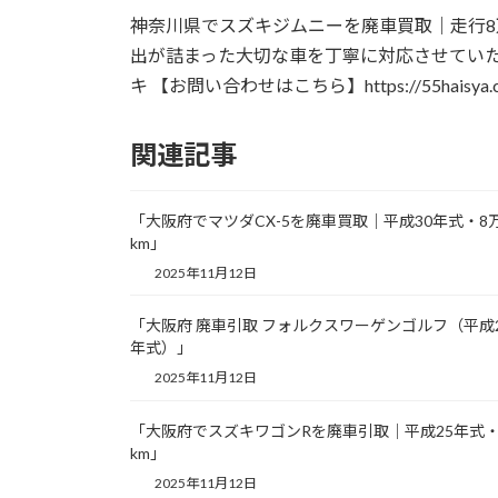
更
神奈川県でスズキジムニーを廃車買取｜走行8
新
日
出が詰まった大切な車を丁寧に対応させていただき
時
キ 【お問い合わせはこちら】https://55haisya.co
:
関連記事
「大阪府でマツダCX-5を廃車買取｜平成30年式・8
km」
2025年11月12日
「大阪府 廃車引取 フォルクスワーゲンゴルフ（平成
年式）」
2025年11月12日
「大阪府でスズキワゴンRを廃車引取｜平成25年式・
km」
2025年11月12日