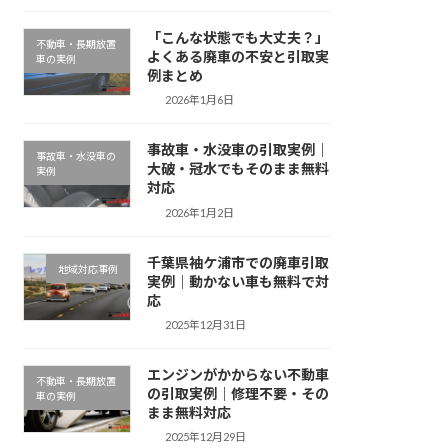
「こんな状態でも大丈夫？」
不動車・長期放置
よくある廃車の不安と引取実
車の実例
例まとめ
2026年1月6日
事故車・水没車の引取実例｜
事故車・水没車の
大破・冠水でもそのまま無料
実例
対応
2026年1月2日
千葉県袖ケ浦市での廃車引取
地域対応事例
実例｜動かない車も無料で対
応
2025年12月31日
エンジンがかからない不動車
不動車・長期放置
の引取実例｜修理不要・その
車の実例
まま無料対応
2025年12月29日