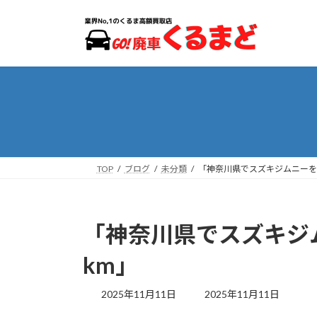
コ
ナ
ン
ビ
テ
ゲ
ン
ー
ツ
シ
へ
ョ
ス
ン
キ
に
ッ
移
プ
動
TOP
ブログ
未分類
「神奈川県でスズキジムニーを
「神奈川県でスズキジ
km」
最
2025年11月11日
2025年11月11日
終