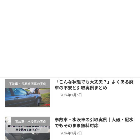
「大阪府 トヨタカムリ 廃車引取｜平成28年式・8万km」
2025年11月11日
最近の投稿
千葉県木更津市での廃車引取実例｜動か
地域対応事例
ない車もそのまま無料対応
2026年1月9日
「こんな状態でも大丈夫？」よくある廃
不動車・長期放置車の実例
車の不安と引取実例まとめ
2026年1月6日
事故車・水没車の引取実例｜大破・冠水
事故車・水没車の実例
でもそのまま無料対応
2026年1月2日