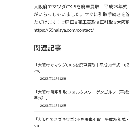
更
大阪府でマツダCX-5を廃車買取｜平成29年
新
日
がいらっしゃいました。すぐに引取手続きを
時
ただけます！ #廃車 #廃車買取 #車引取 #大
:
https://55haisya.com/contact/
関連記事
「大阪府でマツダCX-5を廃車買取｜平成30年式・8
km」
2025年11月12日
「大阪府 廃車引取 フォルクスワーゲンゴルフ（平成
年式）」
2025年11月12日
「大阪府でスズキワゴンRを廃車引取｜平成25年式・
km」