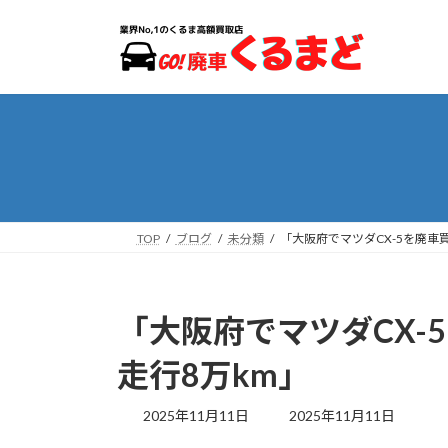
コ
ナ
ン
ビ
テ
ゲ
ン
ー
ツ
シ
へ
ョ
ス
ン
キ
に
ッ
移
プ
動
TOP
ブログ
未分類
「大阪府でマツダCX-5を廃車
「大阪府でマツダCX-
走行8万km」
最
2025年11月11日
2025年11月11日
終