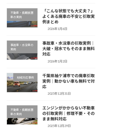
「こんな状態でも大丈夫？」
不動車・長期放置
よくある廃車の不安と引取実
車の実例
例まとめ
2026年1月6日
事故車・水没車の引取実例｜
事故車・水没車の
大破・冠水でもそのまま無料
実例
対応
2026年1月2日
千葉県袖ケ浦市での廃車引取
地域対応事例
実例｜動かない車も無料で対
応
2025年12月31日
エンジンがかからない不動車
不動車・長期放置
の引取実例｜修理不要・その
車の実例
まま無料対応
2025年12月29日