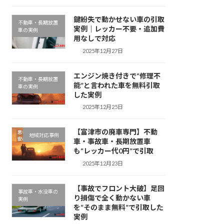
鍵紛失で動かせない車の引取
不動車・長期放置
実例｜レッカー不要・追加費
車の実例
用なしで対応
2025年12月27日
エンジン焼き付きで“修理不
不動車・長期放置
能”と言われた車を無料引取
車の実例
した実例
2025年12月25日
【富津市の廃車専門】不動
地域対応事例
車・事故車・長期放置車
も“レッカー代0円”で引取
2025年12月23日
【事故でフロント大破】足回
事故車・水没車の
り損傷で全く動かない車
実例
を“そのまま無料”で引取した
実例