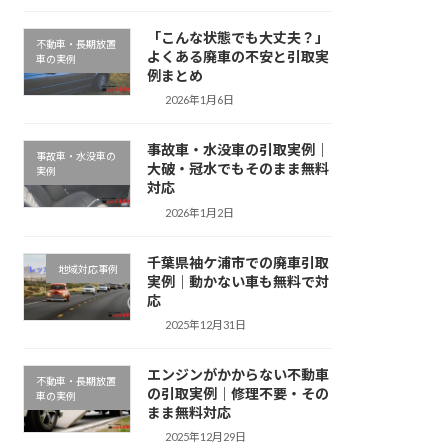
「こんな状態でも大丈夫？」
不動車・長期放置
よくある廃車の不安と引取実
車の実例
例まとめ
2026年1月6日
事故車・水没車の引取実例｜
事故車・水没車の
大破・冠水でもそのまま無料
実例
対応
2026年1月2日
千葉県袖ケ浦市での廃車引取
地域対応事例
実例｜動かない車も無料で対
応
2025年12月31日
エンジンがかからない不動車
不動車・長期放置
の引取実例｜修理不要・その
車の実例
まま無料対応
2025年12月29日