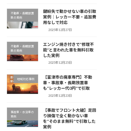
鍵紛失で動かせない車の引取
不動車・長期放置
実例｜レッカー不要・追加費
車の実例
用なしで対応
2025年12月27日
エンジン焼き付きで“修理不
不動車・長期放置
能”と言われた車を無料引取
車の実例
した実例
2025年12月25日
【富津市の廃車専門】不動
地域対応事例
車・事故車・長期放置車
も“レッカー代0円”で引取
2025年12月23日
【事故でフロント大破】足回
事故車・水没車の
り損傷で全く動かない車
実例
を“そのまま無料”で引取した
実例