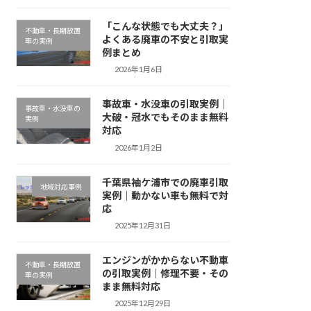
「こんな状態でも大丈夫？」
不動車・長期放置
よくある廃車の不安と引取実
車の実例
例まとめ
2026年1月6日
事故車・水没車の引取実例｜
事故車・水没車の
大破・冠水でもそのまま無料
実例
対応
2026年1月2日
千葉県袖ケ浦市での廃車引取
地域対応事例
実例｜動かない車も無料で対
応
2025年12月31日
エンジンがかからない不動車
不動車・長期放置
の引取実例｜修理不要・その
車の実例
まま無料対応
2025年12月29日