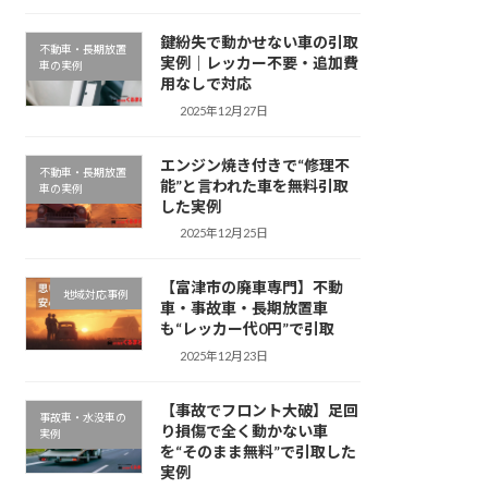
鍵紛失で動かせない車の引取
不動車・長期放置
実例｜レッカー不要・追加費
車の実例
用なしで対応
2025年12月27日
エンジン焼き付きで“修理不
不動車・長期放置
能”と言われた車を無料引取
車の実例
した実例
2025年12月25日
【富津市の廃車専門】不動
地域対応事例
車・事故車・長期放置車
も“レッカー代0円”で引取
2025年12月23日
【事故でフロント大破】足回
事故車・水没車の
り損傷で全く動かない車
実例
を“そのまま無料”で引取した
実例