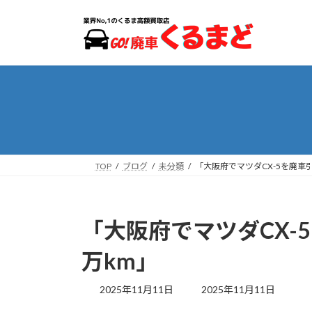
コ
ナ
ン
ビ
テ
ゲ
ン
ー
ツ
シ
へ
ョ
ス
ン
キ
に
ッ
移
プ
動
TOP
ブログ
未分類
「大阪府でマツダCX-5を廃車
「大阪府でマツダCX-
万km」
最
2025年11月11日
2025年11月11日
終