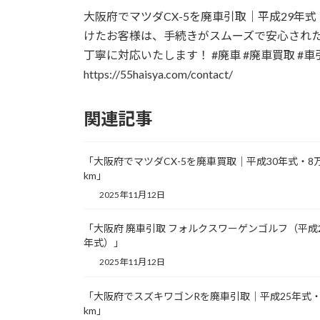
更
大阪府でマツダCX-5を廃車引取｜平成29年
新
日
けたお客様は、手続きがスムーズで安心され
時
丁寧に対応いたします！ #廃車 #廃車買取 #車
:
https://55haisya.com/contact/
関連記事
「大阪府でマツダCX-5を廃車買取｜平成30年式・8
km」
2025年11月12日
「大阪府 廃車引取 フォルクスワーゲンゴルフ（平成
年式）」
2025年11月12日
「大阪府でスズキワゴンRを廃車引取｜平成25年式・
km」