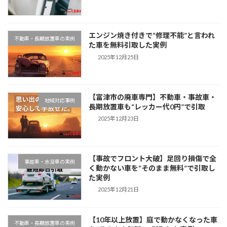
エンジン焼き付きで“修理不能”と言われ
不動車・長期放置車の実例
た車を無料引取した実例
2025年12月25日
【富津市の廃車専門】不動車・事故車・
地域対応事例
長期放置車も“レッカー代0円”で引取
2025年12月23日
【事故でフロント大破】足回り損傷で全
事故車・水没車の実例
く動かない車を“そのまま無料”で引取し
た実例
2025年12月21日
【10年以上放置】庭で動かなくなった車
不動車・長期放置車の実例