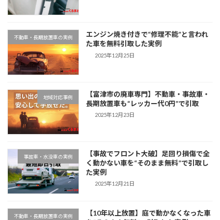
エンジン焼き付きで“修理不能”と言われ
不動車・長期放置車の実例
た車を無料引取した実例
2025年12月25日
【富津市の廃車専門】不動車・事故車・
地域対応事例
長期放置車も“レッカー代0円”で引取
2025年12月23日
【事故でフロント大破】足回り損傷で全
事故車・水没車の実例
く動かない車を“そのまま無料”で引取し
た実例
2025年12月21日
【10年以上放置】庭で動かなくなった車
不動車・長期放置車の実例