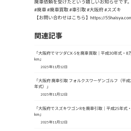
日
廃車依頼を受けたという嬉しいお知らせです
時
#廃車 #廃車買取 #車引取 #大阪府 #スズキ
:
【お問い合わせはこちら】https://55haisya.com/
関連記事
「大阪府でマツダCX-5を廃車買取｜平成30年式・8
km」
2025年11月12日
「大阪府 廃車引取 フォルクスワーゲンゴルフ（平成
年式）」
2025年11月12日
「大阪府でスズキワゴンRを廃車引取｜平成25年式・
km」
2025年11月12日