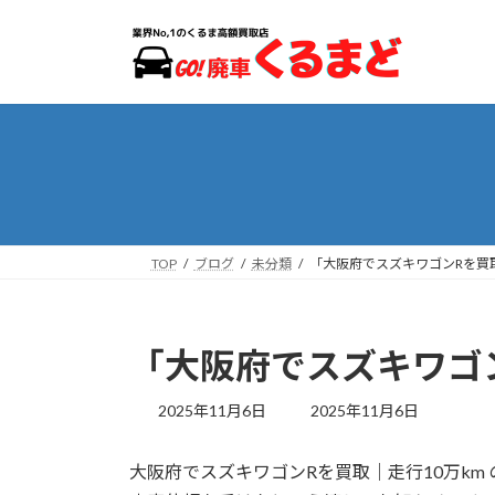
コ
ナ
ン
ビ
テ
ゲ
ン
ー
ツ
シ
へ
ョ
ス
ン
キ
に
ッ
移
プ
動
TOP
ブログ
未分類
「大阪府でスズキワゴンRを買取
「大阪府でスズキワゴン
最
2025年11月6日
2025年11月6日
終
更
大阪府でスズキワゴンRを買取｜走行10万km
新