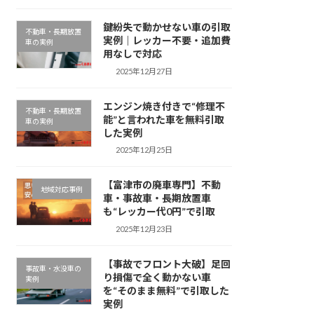
鍵紛失で動かせない車の引取
不動車・長期放置
実例｜レッカー不要・追加費
車の実例
用なしで対応
2025年12月27日
エンジン焼き付きで“修理不
不動車・長期放置
能”と言われた車を無料引取
車の実例
した実例
2025年12月25日
【富津市の廃車専門】不動
地域対応事例
車・事故車・長期放置車
も“レッカー代0円”で引取
2025年12月23日
【事故でフロント大破】足回
事故車・水没車の
り損傷で全く動かない車
実例
を“そのまま無料”で引取した
実例