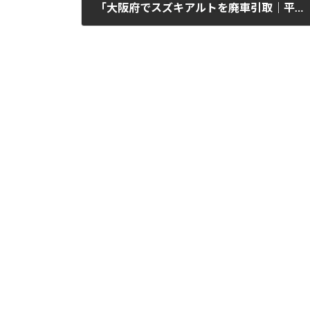
「大阪府でスズキアルトを廃車引取｜平成25年式・8万km」
2025年11月6日