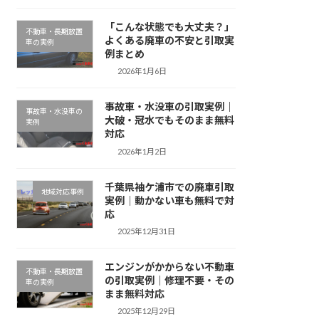
「こんな状態でも大丈夫？」
不動車・長期放置
よくある廃車の不安と引取実
車の実例
例まとめ
2026年1月6日
事故車・水没車の引取実例｜
事故車・水没車の
大破・冠水でもそのまま無料
実例
対応
2026年1月2日
千葉県袖ケ浦市での廃車引取
地域対応事例
実例｜動かない車も無料で対
応
2025年12月31日
エンジンがかからない不動車
不動車・長期放置
の引取実例｜修理不要・その
車の実例
まま無料対応
2025年12月29日