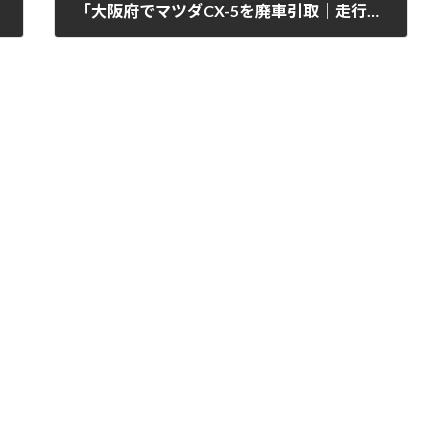
「大阪府でマツダCX-5を廃車引取｜走行距離8万km」
2025年11月6日