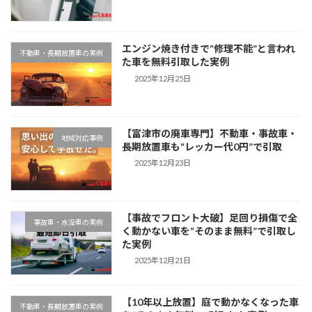
エンジン焼き付きで“修理不能”と言われ
不動車・長期放置車の実例
た車を無料引取した実例
2025年12月25日
【富津市の廃車専門】不動車・事故車・
地域対応事例
長期放置車も“レッカー代0円”で引取
2025年12月23日
【事故でフロント大破】足回り損傷で全
事故車・水没車の実例
く動かない車を“そのまま無料”で引取し
た実例
2025年12月21日
【10年以上放置】庭で動かなくなった車
不動車・長期放置車の実例